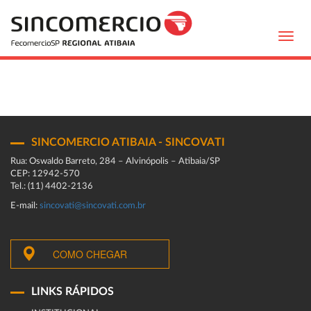
Toggl
navig
SINCOMERCIO ATIBAIA - SINCOVATI
Rua: Oswaldo Barreto, 284 – Alvinópolis – Atibaia/SP
CEP: 12942-570
Tel.: (11) 4402-2136
E-mail:
sincovati@sincovati.com.br
COMO CHEGAR
LINKS RÁPIDOS