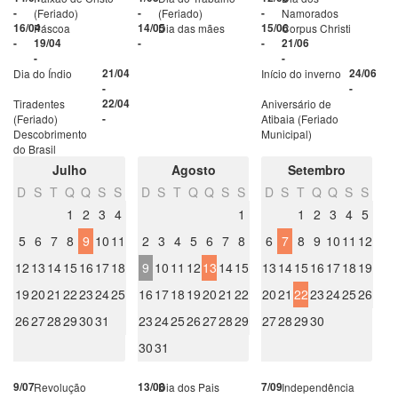
-
(Feriado)
-
(Feriado)
-
Namorados
16/04
Páscoa
14/05
Dia das mães
15/06
Corpus Christi
-
19/04
-
-
21/06
-
-
Dia do Índio
21/04
Início do inverno
24/06
-
-
Tiradentes
22/04
Aniversário de
(Feriado)
-
Atibaia (Feriado
Descobrimento
Municipal)
do Brasil
Julho
Agosto
Setembro
D
S
T
Q
Q
S
S
D
S
T
Q
Q
S
S
D
S
T
Q
Q
S
S
1
2
3
4
1
1
2
3
4
5
5
6
7
8
9
10
11
2
3
4
5
6
7
8
6
7
8
9
10
11
12
12
13
14
15
16
17
18
9
10
11
12
13
14
15
13
14
15
16
17
18
19
19
20
21
22
23
24
25
16
17
18
19
20
21
22
20
21
22
23
24
25
26
26
27
28
29
30
31
23
24
25
26
27
28
29
27
28
29
30
30
31
9/07
Revolução
13/08
Dia dos Pais
7/09
Independência