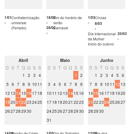
1/01
Confraternização
18/02
Fim do horário de
1/03
Cinzas
-
universal
-
verão
-
8/03
(Feriado)
28/02
Carnaval
-
-
Dia Internacional
20/03
da Mulher
-
Início do outono
Abril
Maio
Junho
D
S
T
Q
Q
S
S
D
S
T
Q
Q
S
S
D
S
T
Q
Q
S
S
1
2
3
4
1
2
1
2
3
4
5
6
5
6
7
8
9
10
11
3
4
5
6
7
8
9
7
8
9
10
11
12
13
12
13
14
15
16
17
18
10
11
12
13
14
15
16
14
15
16
17
18
19
20
19
20
21
22
23
24
25
17
18
19
20
21
22
23
21
22
23
24
25
26
27
26
27
28
29
30
24
25
26
27
28
29
30
28
29
30
31
14/04
Paixão de Cristo
1/05
Dia do Trabalho
12/06
Dia dos