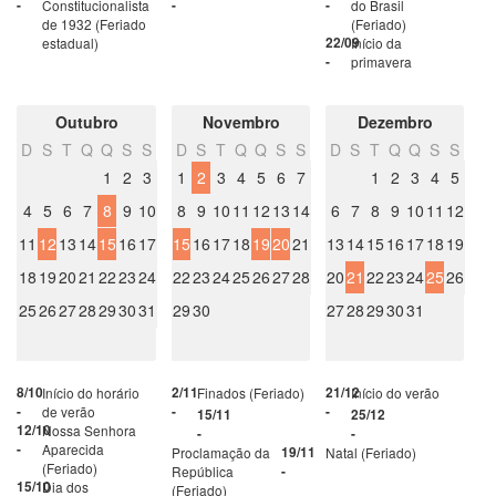
-
Constitucionalista
-
-
do Brasil
de 1932 (Feriado
(Feriado)
estadual)
22/09
Início da
-
primavera
Outubro
Novembro
Dezembro
D
S
T
Q
Q
S
S
D
S
T
Q
Q
S
S
D
S
T
Q
Q
S
S
1
2
3
1
2
3
4
5
6
7
1
2
3
4
5
4
5
6
7
8
9
10
8
9
10
11
12
13
14
6
7
8
9
10
11
12
11
12
13
14
15
16
17
15
16
17
18
19
20
21
13
14
15
16
17
18
19
18
19
20
21
22
23
24
22
23
24
25
26
27
28
20
21
22
23
24
25
26
25
26
27
28
29
30
31
29
30
27
28
29
30
31
8/10
Início do horário
2/11
Finados (Feriado)
21/12
Início do verão
-
de verão
-
-
15/11
25/12
12/10
Nossa Senhora
-
-
-
Aparecida
Proclamação da
19/11
Natal (Feriado)
(Feriado)
República
-
15/10
Dia dos
(Feriado)