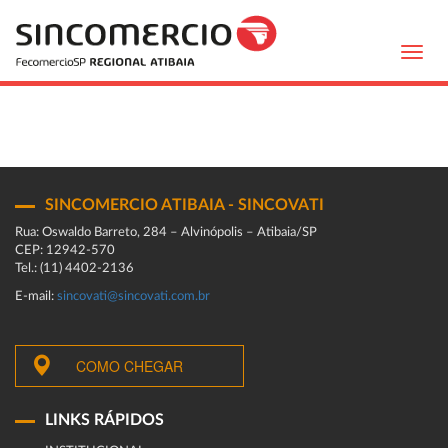
Toggl
navig
SINCOMERCIO ATIBAIA - SINCOVATI
Rua: Oswaldo Barreto, 284 – Alvinópolis – Atibaia/SP
CEP: 12942-570
Tel.: (11) 4402-2136
E-mail:
sincovati@sincovati.com.br
COMO CHEGAR
LINKS RÁPIDOS