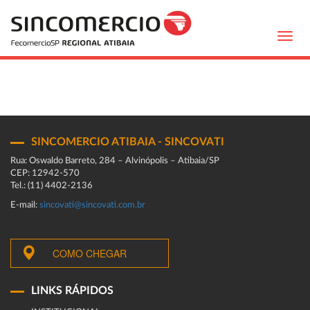
Toggl
navig
SINCOMERCIO ATIBAIA - SINCOVATI
Rua: Oswaldo Barreto, 284 – Alvinópolis – Atibaia/SP
CEP: 12942-570
Tel.: (11) 4402-2136
E-mail:
sincovati@sincovati.com.br
COMO CHEGAR
LINKS RÁPIDOS