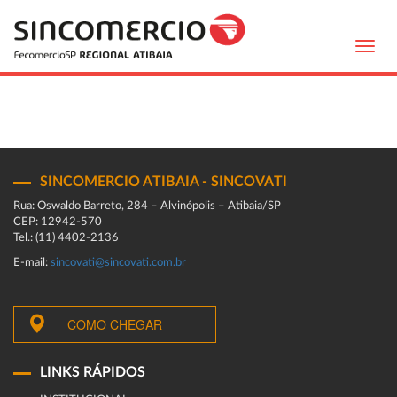
Toggl
navig
SINCOMERCIO ATIBAIA - SINCOVATI
Rua: Oswaldo Barreto, 284 – Alvinópolis – Atibaia/SP
CEP: 12942-570
Tel.: (11) 4402-2136
E-mail:
sincovati@sincovati.com.br
COMO CHEGAR
LINKS RÁPIDOS