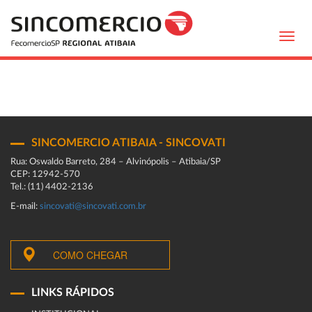
Toggl
navig
SINCOMERCIO ATIBAIA - SINCOVATI
Rua: Oswaldo Barreto, 284 – Alvinópolis – Atibaia/SP
CEP: 12942-570
Tel.: (11) 4402-2136
E-mail:
sincovati@sincovati.com.br
COMO CHEGAR
LINKS RÁPIDOS