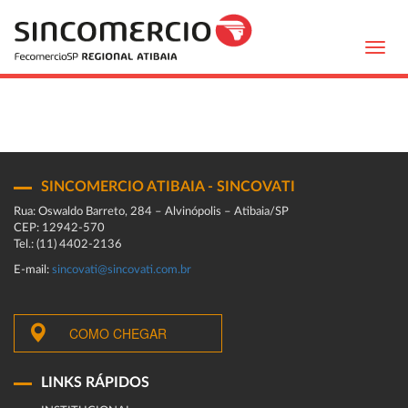
Toggl
navig
SINCOMERCIO ATIBAIA - SINCOVATI
Rua: Oswaldo Barreto, 284 – Alvinópolis – Atibaia/SP
CEP: 12942-570
Tel.: (11) 4402-2136
E-mail:
sincovati@sincovati.com.br
COMO CHEGAR
LINKS RÁPIDOS