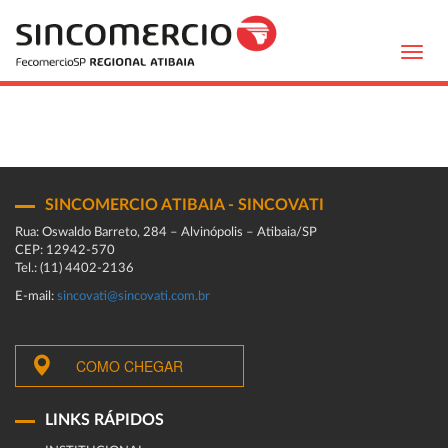
Toggl
navig
SINCOMERCIO ATIBAIA - SINCOVATI
Rua: Oswaldo Barreto, 284 – Alvinópolis – Atibaia/SP
CEP: 12942-570
Tel.: (11) 4402-2136
E-mail:
sincovati@sincovati.com.br
COMO CHEGAR
LINKS RÁPIDOS