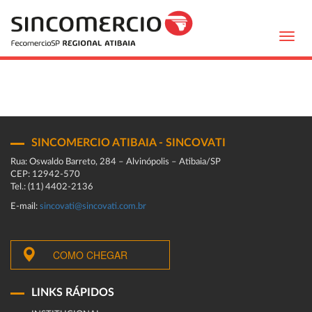
Toggl
navig
SINCOMERCIO ATIBAIA - SINCOVATI
Rua: Oswaldo Barreto, 284 – Alvinópolis – Atibaia/SP
CEP: 12942-570
Tel.: (11) 4402-2136
E-mail:
sincovati@sincovati.com.br
COMO CHEGAR
LINKS RÁPIDOS