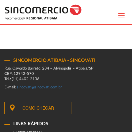
Toggl
navig
SINCOMERCIO ATIBAIA - SINCOVATI
Rua: Oswaldo Barreto, 284 – Alvinópolis – Atibaia/SP
CEP: 12942-570
Tel.: (11) 4402-2136
E-mail:
sincovati@sincovati.com.br
COMO CHEGAR
LINKS RÁPIDOS