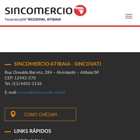
Toggl
navig
SINCOMERCIO ATIBAIA - SINCOVATI
Rua: Oswaldo Barreto, 284 – Alvinópolis – Atibaia/SP
CEP: 12942-570
Tel.: (11) 4402-2136
E-mail:
sincovati@sincovati.com.br
COMO CHEGAR
LINKS RÁPIDOS