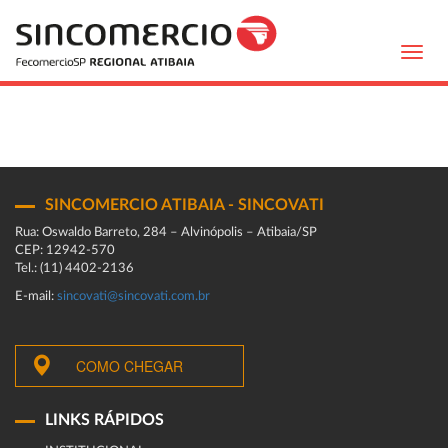
Toggl
navig
SINCOMERCIO ATIBAIA - SINCOVATI
Rua: Oswaldo Barreto, 284 – Alvinópolis – Atibaia/SP
CEP: 12942-570
Tel.: (11) 4402-2136
E-mail:
sincovati@sincovati.com.br
COMO CHEGAR
LINKS RÁPIDOS