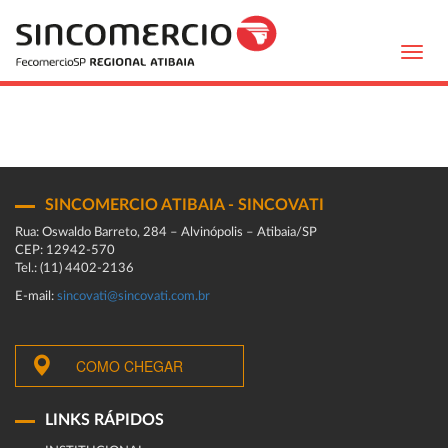
Toggl
navig
SINCOMERCIO ATIBAIA - SINCOVATI
Rua: Oswaldo Barreto, 284 – Alvinópolis – Atibaia/SP
CEP: 12942-570
Tel.: (11) 4402-2136
E-mail:
sincovati@sincovati.com.br
COMO CHEGAR
LINKS RÁPIDOS