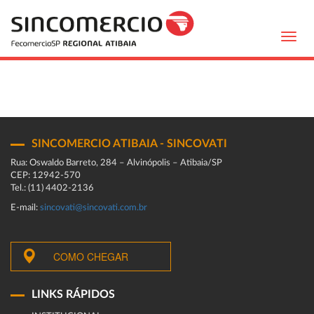
Toggl
navig
SINCOMERCIO ATIBAIA - SINCOVATI
Rua: Oswaldo Barreto, 284 – Alvinópolis – Atibaia/SP
CEP: 12942-570
Tel.: (11) 4402-2136
E-mail:
sincovati@sincovati.com.br
COMO CHEGAR
LINKS RÁPIDOS