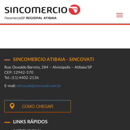
Toggl
navig
SINCOMERCIO ATIBAIA - SINCOVATI
Rua: Oswaldo Barreto, 284 – Alvinópolis – Atibaia/SP
CEP: 12942-570
Tel.: (11) 4402-2136
E-mail:
sincovati@sincovati.com.br
COMO CHEGAR
LINKS RÁPIDOS