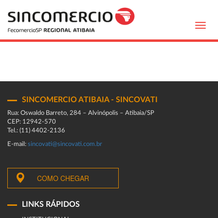
Toggl
navig
SINCOMERCIO ATIBAIA - SINCOVATI
Rua: Oswaldo Barreto, 284 – Alvinópolis – Atibaia/SP
CEP: 12942-570
Tel.: (11) 4402-2136
E-mail:
sincovati@sincovati.com.br
COMO CHEGAR
LINKS RÁPIDOS