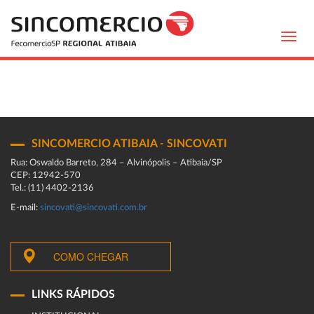
Toggl
navig
SINCOMERCIO ATIBAIA - SINCOVATI
Rua: Oswaldo Barreto, 284 – Alvinópolis – Atibaia/SP
CEP: 12942-570
Tel.: (11) 4402-2136
E-mail:
sincovati@sincovati.com.br
COMO CHEGAR
LINKS RÁPIDOS