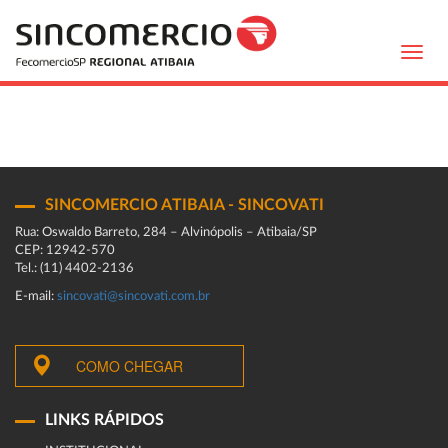
Toggl
navig
SINCOMERCIO ATIBAIA - SINCOVATI
Rua: Oswaldo Barreto, 284 – Alvinópolis – Atibaia/SP
CEP: 12942-570
Tel.: (11) 4402-2136
E-mail:
sincovati@sincovati.com.br
COMO CHEGAR
LINKS RÁPIDOS