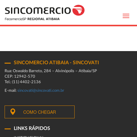
Toggl
navig
SINCOMERCIO ATIBAIA - SINCOVATI
Rua: Oswaldo Barreto, 284 – Alvinópolis – Atibaia/SP
CEP: 12942-570
Tel.: (11) 4402-2136
E-mail:
sincovati@sincovati.com.br
COMO CHEGAR
LINKS RÁPIDOS