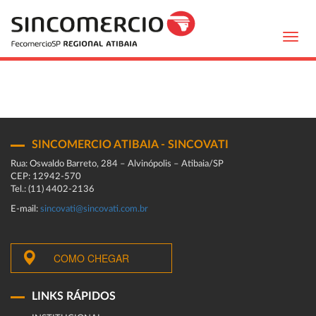
Toggl
navig
SINCOMERCIO ATIBAIA - SINCOVATI
Rua: Oswaldo Barreto, 284 – Alvinópolis – Atibaia/SP
CEP: 12942-570
Tel.: (11) 4402-2136
E-mail:
sincovati@sincovati.com.br
COMO CHEGAR
LINKS RÁPIDOS