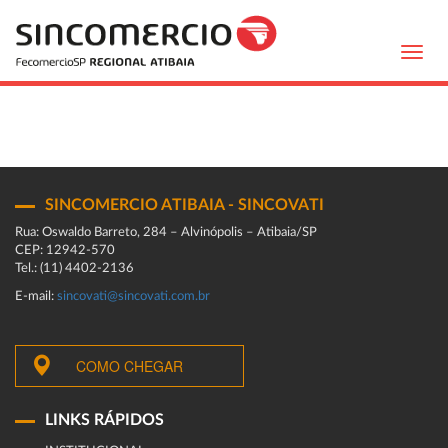
Toggl
navig
SINCOMERCIO ATIBAIA - SINCOVATI
Rua: Oswaldo Barreto, 284 – Alvinópolis – Atibaia/SP
CEP: 12942-570
Tel.: (11) 4402-2136
E-mail:
sincovati@sincovati.com.br
COMO CHEGAR
LINKS RÁPIDOS