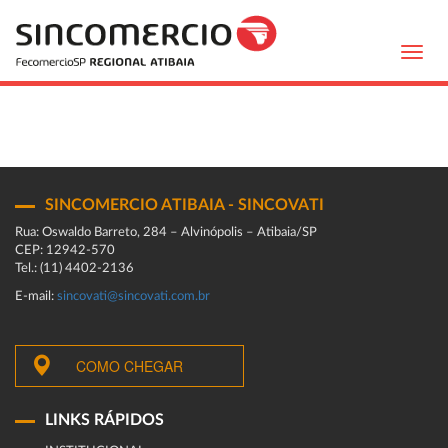
Toggl
navig
SINCOMERCIO ATIBAIA - SINCOVATI
Rua: Oswaldo Barreto, 284 – Alvinópolis – Atibaia/SP
CEP: 12942-570
Tel.: (11) 4402-2136
E-mail:
sincovati@sincovati.com.br
COMO CHEGAR
LINKS RÁPIDOS