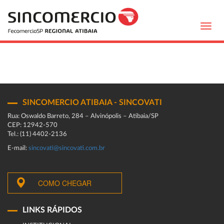
Toggl
navig
SINCOMERCIO ATIBAIA - SINCOVATI
Rua: Oswaldo Barreto, 284 – Alvinópolis – Atibaia/SP
CEP: 12942-570
Tel.: (11) 4402-2136
E-mail:
sincovati@sincovati.com.br
COMO CHEGAR
LINKS RÁPIDOS