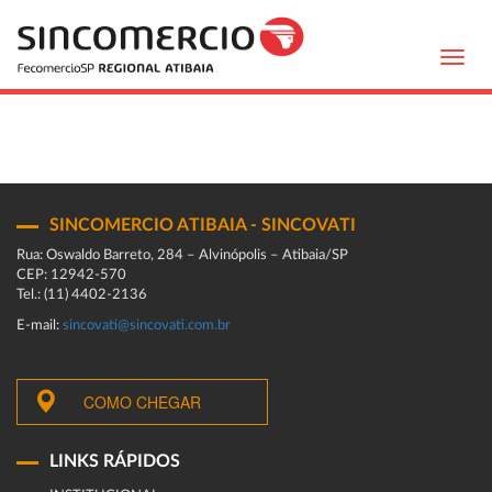
Toggl
navig
SINCOMERCIO ATIBAIA - SINCOVATI
Rua: Oswaldo Barreto, 284 – Alvinópolis – Atibaia/SP
CEP: 12942-570
Tel.: (11) 4402-2136
E-mail:
sincovati@sincovati.com.br
COMO CHEGAR
LINKS RÁPIDOS