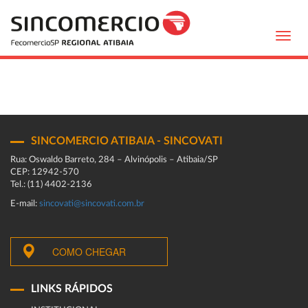
Toggl
navig
SINCOMERCIO ATIBAIA - SINCOVATI
Rua: Oswaldo Barreto, 284 – Alvinópolis – Atibaia/SP
CEP: 12942-570
Tel.: (11) 4402-2136
E-mail:
sincovati@sincovati.com.br
COMO CHEGAR
LINKS RÁPIDOS