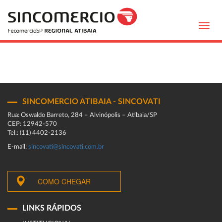
Toggl
navig
SINCOMERCIO ATIBAIA - SINCOVATI
Rua: Oswaldo Barreto, 284 – Alvinópolis – Atibaia/SP
CEP: 12942-570
Tel.: (11) 4402-2136
E-mail:
sincovati@sincovati.com.br
COMO CHEGAR
LINKS RÁPIDOS