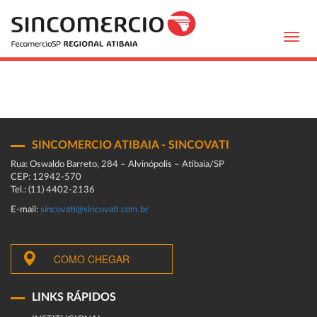
Toggl
navig
SINCOMERCIO ATIBAIA - SINCOVATI
Rua: Oswaldo Barreto, 284 – Alvinópolis – Atibaia/SP
CEP: 12942-570
Tel.: (11) 4402-2136
E-mail:
sincovati@sincovati.com.br
COMO CHEGAR
LINKS RÁPIDOS