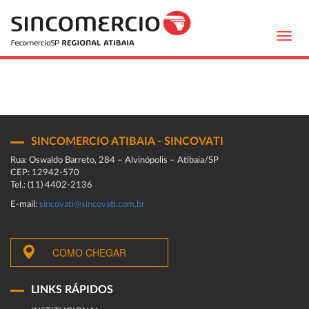
Toggl
navig
SINCOMERCIO ATIBAIA - SINCOVATI
Rua: Oswaldo Barreto, 284 – Alvinópolis – Atibaia/SP
CEP: 12942-570
Tel.: (11) 4402-2136
E-mail:
sincovati@sincovati.com.br
COMO CHEGAR
LINKS RÁPIDOS