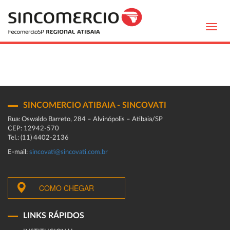
Toggl
navig
SINCOMERCIO ATIBAIA - SINCOVATI
Rua: Oswaldo Barreto, 284 – Alvinópolis – Atibaia/SP
CEP: 12942-570
Tel.: (11) 4402-2136
E-mail:
sincovati@sincovati.com.br
COMO CHEGAR
LINKS RÁPIDOS