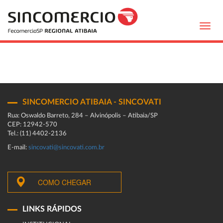
Toggl
navig
SINCOMERCIO ATIBAIA - SINCOVATI
Rua: Oswaldo Barreto, 284 – Alvinópolis – Atibaia/SP
CEP: 12942-570
Tel.: (11) 4402-2136
E-mail:
sincovati@sincovati.com.br
COMO CHEGAR
LINKS RÁPIDOS