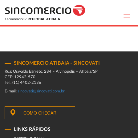
Toggl
navig
SINCOMERCIO ATIBAIA - SINCOVATI
Rua: Oswaldo Barreto, 284 – Alvinópolis – Atibaia/SP
CEP: 12942-570
Tel.: (11) 4402-2136
E-mail:
sincovati@sincovati.com.br
COMO CHEGAR
LINKS RÁPIDOS