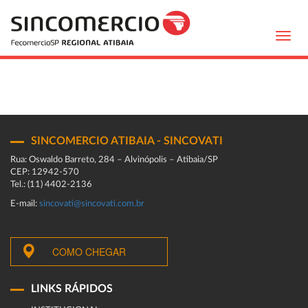
Toggl
navig
SINCOMERCIO ATIBAIA - SINCOVATI
Rua: Oswaldo Barreto, 284 – Alvinópolis – Atibaia/SP
CEP: 12942-570
Tel.: (11) 4402-2136
E-mail:
sincovati@sincovati.com.br
COMO CHEGAR
LINKS RÁPIDOS