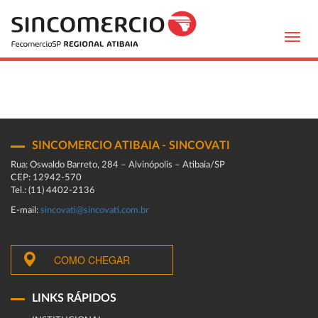
Toggl
navig
SINCOMERCIO ATIBAIA - SINCOVATI
Rua: Oswaldo Barreto, 284 – Alvinópolis – Atibaia/SP
CEP: 12942-570
Tel.: (11) 4402-2136
E-mail:
sincovati@sincovati.com.br
COMO CHEGAR
LINKS RÁPIDOS