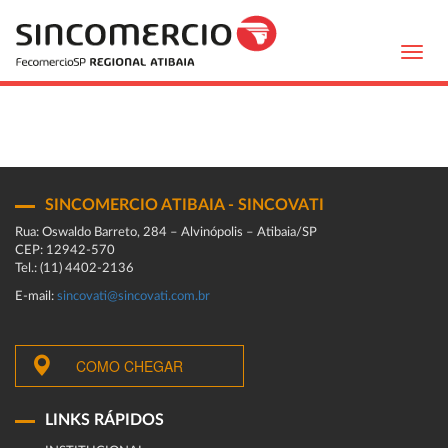
Toggl
navig
SINCOMERCIO ATIBAIA - SINCOVATI
Rua: Oswaldo Barreto, 284 – Alvinópolis – Atibaia/SP
CEP: 12942-570
Tel.: (11) 4402-2136
E-mail:
sincovati@sincovati.com.br
COMO CHEGAR
LINKS RÁPIDOS