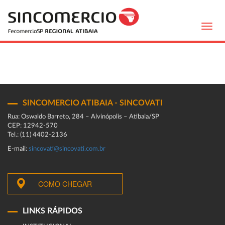
Toggl
navig
SINCOMERCIO ATIBAIA - SINCOVATI
Rua: Oswaldo Barreto, 284 – Alvinópolis – Atibaia/SP
CEP: 12942-570
Tel.: (11) 4402-2136
E-mail:
sincovati@sincovati.com.br
COMO CHEGAR
LINKS RÁPIDOS