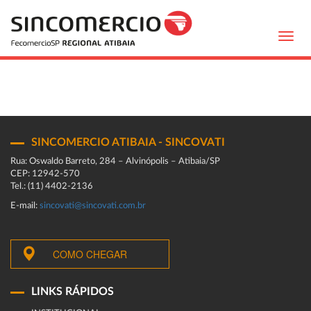
Toggl
navig
SINCOMERCIO ATIBAIA - SINCOVATI
Rua: Oswaldo Barreto, 284 – Alvinópolis – Atibaia/SP
CEP: 12942-570
Tel.: (11) 4402-2136
E-mail:
sincovati@sincovati.com.br
COMO CHEGAR
LINKS RÁPIDOS