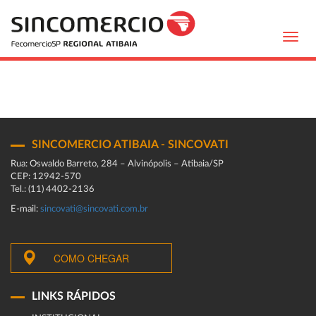
Toggl
navig
SINCOMERCIO ATIBAIA - SINCOVATI
Rua: Oswaldo Barreto, 284 – Alvinópolis – Atibaia/SP
CEP: 12942-570
Tel.: (11) 4402-2136
E-mail:
sincovati@sincovati.com.br
COMO CHEGAR
LINKS RÁPIDOS