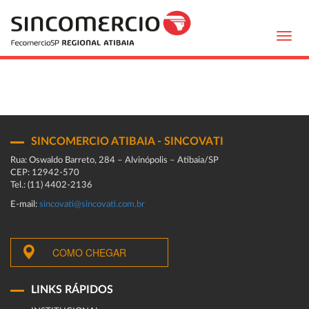
Toggl
navig
SINCOMERCIO ATIBAIA - SINCOVATI
Rua: Oswaldo Barreto, 284 – Alvinópolis – Atibaia/SP
CEP: 12942-570
Tel.: (11) 4402-2136
E-mail:
sincovati@sincovati.com.br
COMO CHEGAR
LINKS RÁPIDOS