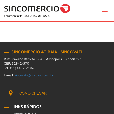
Toggl
navig
SINCOMERCIO ATIBAIA - SINCOVATI
Rua: Oswaldo Barreto, 284 – Alvinópolis – Atibaia/SP
CEP: 12942-570
Tel.: (11) 4402-2136
E-mail:
sincovati@sincovati.com.br
COMO CHEGAR
LINKS RÁPIDOS