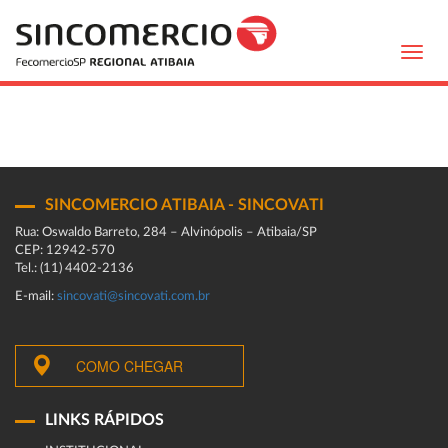
Toggl
navig
SINCOMERCIO ATIBAIA - SINCOVATI
Rua: Oswaldo Barreto, 284 – Alvinópolis – Atibaia/SP
CEP: 12942-570
Tel.: (11) 4402-2136
E-mail:
sincovati@sincovati.com.br
COMO CHEGAR
LINKS RÁPIDOS