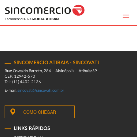
Toggl
navig
SINCOMERCIO ATIBAIA - SINCOVATI
Rua: Oswaldo Barreto, 284 – Alvinópolis – Atibaia/SP
CEP: 12942-570
Tel.: (11) 4402-2136
E-mail:
sincovati@sincovati.com.br
COMO CHEGAR
LINKS RÁPIDOS