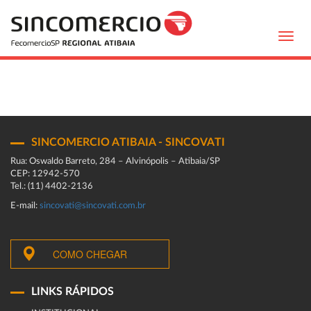
Toggl
navig
SINCOMERCIO ATIBAIA - SINCOVATI
Rua: Oswaldo Barreto, 284 – Alvinópolis – Atibaia/SP
CEP: 12942-570
Tel.: (11) 4402-2136
E-mail:
sincovati@sincovati.com.br
COMO CHEGAR
LINKS RÁPIDOS