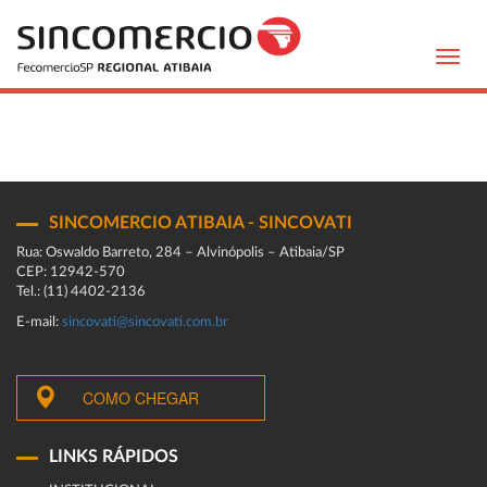
Toggl
navig
SINCOMERCIO ATIBAIA - SINCOVATI
Rua: Oswaldo Barreto, 284 – Alvinópolis – Atibaia/SP
CEP: 12942-570
Tel.: (11) 4402-2136
E-mail:
sincovati@sincovati.com.br
COMO CHEGAR
LINKS RÁPIDOS