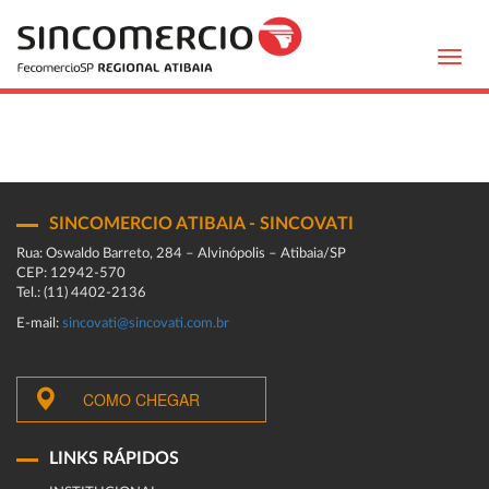
Toggl
navig
SINCOMERCIO ATIBAIA - SINCOVATI
Rua: Oswaldo Barreto, 284 – Alvinópolis – Atibaia/SP
CEP: 12942-570
Tel.: (11) 4402-2136
E-mail:
sincovati@sincovati.com.br
COMO CHEGAR
LINKS RÁPIDOS