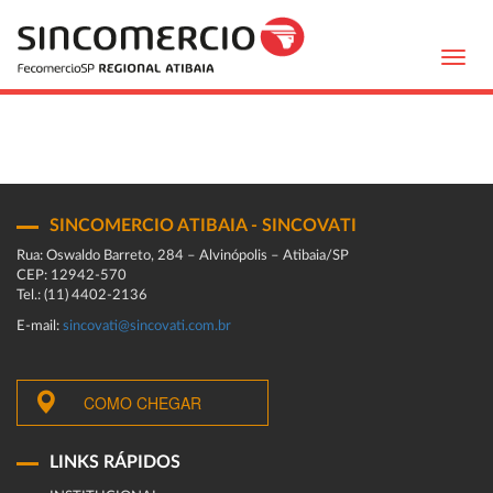
Toggl
navig
SINCOMERCIO ATIBAIA - SINCOVATI
Rua: Oswaldo Barreto, 284 – Alvinópolis – Atibaia/SP
CEP: 12942-570
Tel.: (11) 4402-2136
E-mail:
sincovati@sincovati.com.br
COMO CHEGAR
LINKS RÁPIDOS