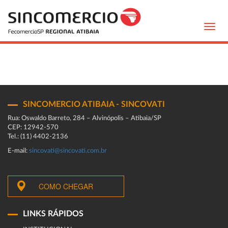
Toggl
navig
SINCOMERCIO ATIBAIA - SINCOVATI
Rua: Oswaldo Barreto, 284 – Alvinópolis – Atibaia/SP
CEP: 12942-570
Tel.: (11) 4402-2136
E-mail:
sincovati@sincovati.com.br
COMO CHEGAR
LINKS RÁPIDOS