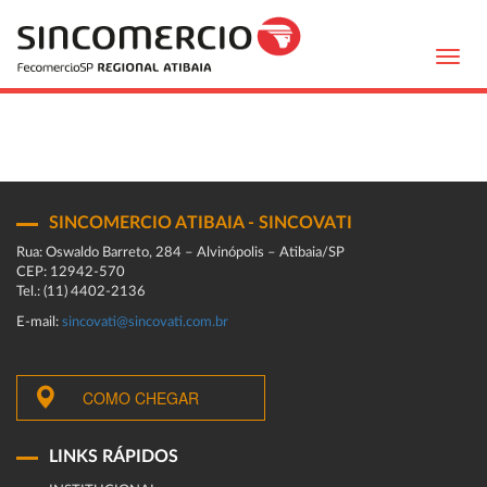
Toggl
navig
SINCOMERCIO ATIBAIA - SINCOVATI
Rua: Oswaldo Barreto, 284 – Alvinópolis – Atibaia/SP
CEP: 12942-570
Tel.: (11) 4402-2136
E-mail:
sincovati@sincovati.com.br
COMO CHEGAR
LINKS RÁPIDOS