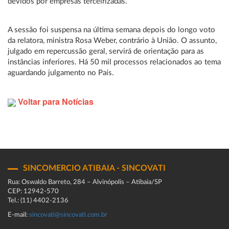
devidos por empresas terceirizadas.
A sessão foi suspensa na última semana depois do longo voto
da relatora, ministra Rosa Weber, contrário à União. O assunto,
julgado em repercussão geral, servirá de orientação para as
instâncias inferiores. Há 50 mil processos relacionados ao tema
aguardando julgamento no País.
Voltar para Notícias
SINCOMERCIO ATIBAIA - SINCOVATI
Rua: Oswaldo Barreto, 284 – Alvinópolis – Atibaia/SP
CEP: 12942-570
Tel.: (11) 4402-2136
E-mail:
sincovati@sincovati.com.br