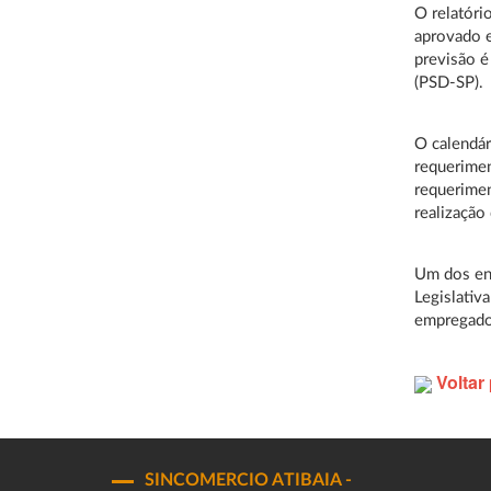
O relatóri
aprovado e
previsão é
(PSD-SP).
O calendá
requerimen
requerimen
realização
Um dos enc
Legislativ
empregador
Voltar 
SINCOMERCIO ATIBAIA -