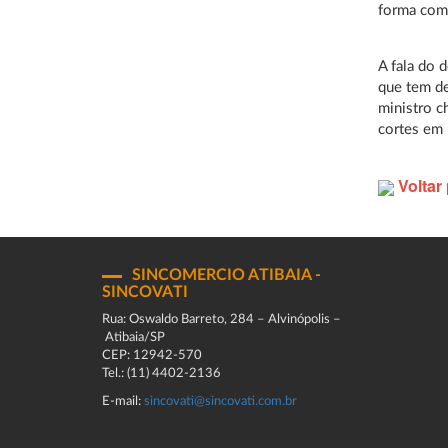
forma como
A fala do 
que tem de
ministro c
cortes em 
Voltar 
SINCOMERCIO ATIBAIA -
SINCOVATI
Rua: Oswaldo Barreto, 284 – Alvinópolis –
Atibaia/SP
CEP: 12942-570
Tel.: (11) 4402-2136
E-mail:
sincovati@sincovati.com.br